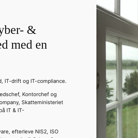
Cyber- &
ed med en
 IT-drift og IT-compliance.
hedschef, Kontorchef og
company, Skatteministeriet
å IT & IT-
are, efterleve NIS2, ISO