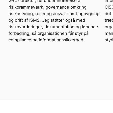
GRC-struktur, herunder indførelse af
info
risikorammeværk, governance omkring
CISO
risikostyring, roller og ansvar samt opbygning
dri
og drift af ISMS. Jeg støtter også med
træd
risikovurderinger, dokumentation og løbende
orga
forbedring, så organisationen får styr på
mang
compliance og informationssikkerhed.
styr