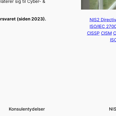
aterer sig til Cyber- &
rsvaret (siden 2023).
NIS2 Directi
ISO/IEC 270
CISSP
CISM
C
IS
Konsulentydelser
NIS